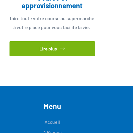
approvisionnement
faire toute votre course au supermarché
à votre place pour vous facilité la vie.
Lire plus
Menu
Accueil
A Propos