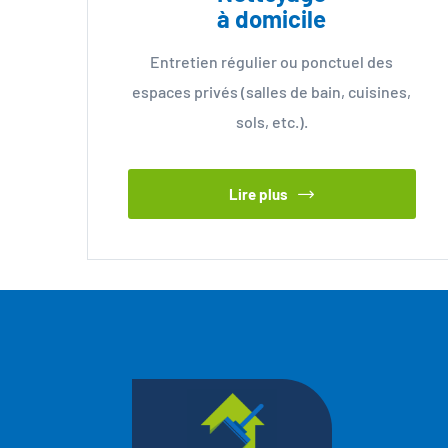
à domicile
Entretien régulier ou ponctuel des
espaces privés (salles de bain, cuisines,
sols, etc.).
Lire plus