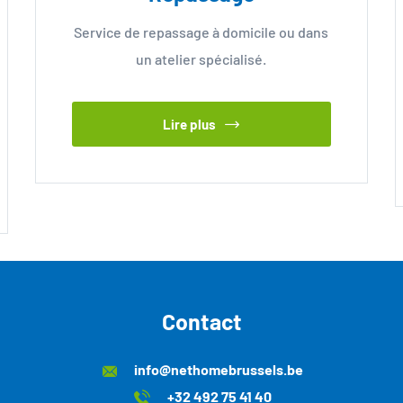
Service de repassage à domicile ou dans
un atelier spécialisé.
Lire plus
Contact
info@nethomebrussels.be
+32 492 75 41 40